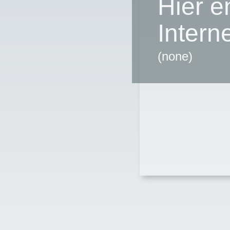
Hier e
Intern
(none)